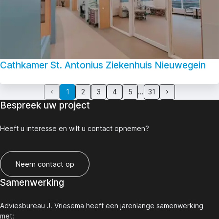
Cathkamer St. Antonius Ziekenhuis Nieuwegein
1
2
3
4
5
31
Bespreek uw project
Heeft u interesse en wilt u contact opnemen?
Neem contact op
Samenwerking
Adviesbureau J. Vriesema heeft een jarenlange samenwerking
met: