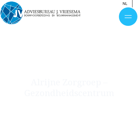
NL
Alrijne Zorgroep –
Gezondheidscentrum