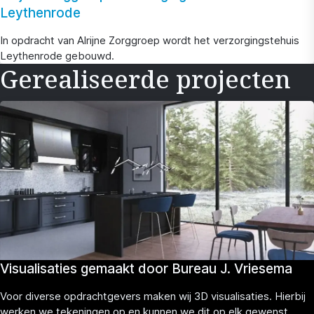
Leythenrode
In opdracht van Alrijne Zorggroep wordt het verzorgingstehuis
Leythenrode gebouwd.
Gerealiseerde projecten
Visualisaties gemaakt door Bureau J. Vriesema
Voor diverse opdrachtgevers maken wij 3D visualisaties. Hierbij
werken we tekeningen op en kunnen we dit op elk gewenst