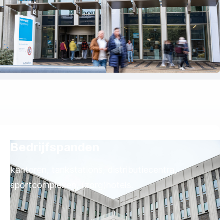
Bedrijfspanden
kantoren, tankstations, distributiecentra,
sportcomplexen, (zorg)hotels.