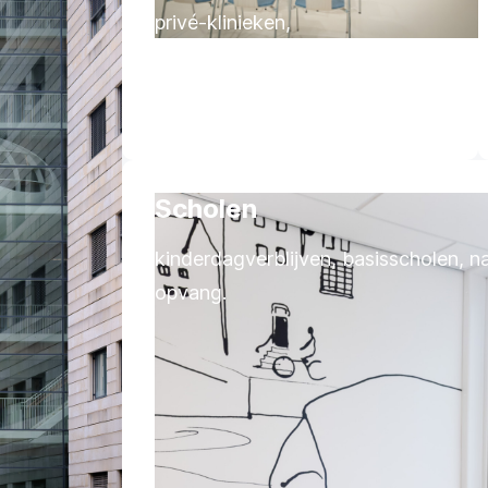
privé-klinieken,
bestralingsinstituten.
Scholen
kinderdagverblijven, basisscholen, 
opvang.