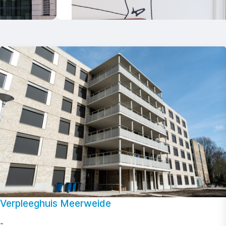
Verpleeghuis Meerweide
-