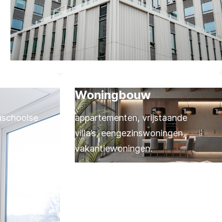
Woningbouw
naschoolse
appartementen, vrijstaande
villa’s, eengezinswoningen,
vakantiewoningen.