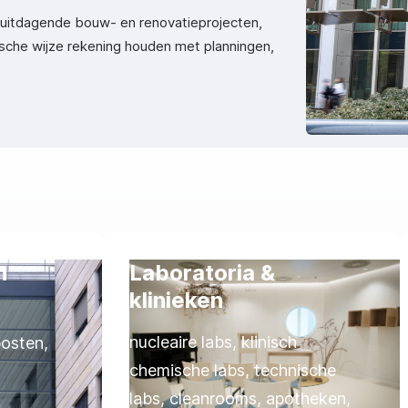
j uitdagende bouw- en renovatieprojecten,
tische wijze rekening houden met planningen,
n
Laboratoria &
klinieken
nucleaire labs, klinisch
posten,
chemische labs, technische
labs, cleanrooms, apotheken,