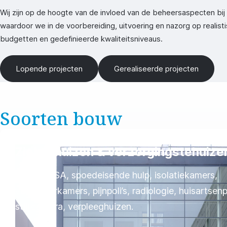
Wij zijn op de hoogte van de invloed van de beheersaspecten bi
waardoor we in de voorbereiding, uitvoering en nazorg op realis
budgetten en gedefinieerde kwaliteitsniveaus.
Lopende projecten
Gerealiseerde projecten
Soorten bouw
Ziekenhuizen & verzorgingstehuize
IC, OK, CSA, spoedeisende hulp, isolatiekamers,
verkoeverkamers, pijnpoli’s, radiologie, huisartsen
stiltecentra, verpleeghuizen.