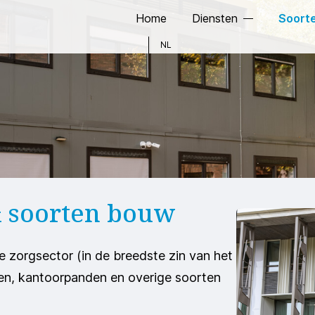
Home
Diensten
Soort
NL
 soorten bouw
de zorgsector (in de breedste zin van het
len, kantoorpanden en overige soorten