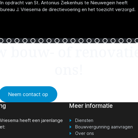
In opdracht van St. Antonius Ziekenhuis te Nieuwegein heeft
bureau J. Vriesema de directievoering en het toezicht verzorgd.
 bouw- of renovati
ons!
Neem contact op
Vraag een adviesgesprek aan
ng
Meer informatie
 Vriesema heeft een jarenlange
D
iensten
et:
Bouwvergunning aanvragen
Over ons