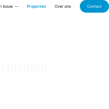
n bouw
Projecten
Over ons
Contact
 Schiedam