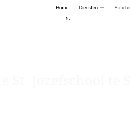
Home
Diensten
Soorte
NL
e St. Jozefschool te