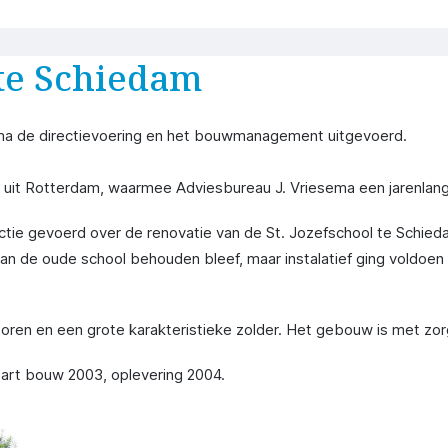
 te Schiedam
sema de directievoering en het bouwmanagement uitgevoerd.
rs uit Rotterdam, waarmee Adviesbureau J. Vriesema een jarenla
ctie gevoerd over de renovatie van de St. Jozefschool te Schieda
n de oude school behouden bleef, maar instalatief ging voldoen 
ren en een grote karakteristieke zolder. Het gebouw is met zorg
tart bouw 2003, oplevering 2004.